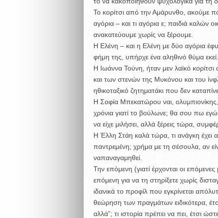
το να κακοποιηθούν ψυχολογικά για τη δ
Το κορίτσι από την Αμάρυνθο, ακούμε πο
αγόρια – και τι αγόρια ε; παιδιά καλών ο
ανακατεύουμε χωρίς να ξέρουμε.
Η Ελένη – και η Ελένη με δύο αγόρια έφ
φήμη της, υπήρχε ένα αληθινό θύμα εκεί.
Η Ιωάννα Τούνη, ήταν μεν λαϊκό κορίτσι 
και των στενών της Μυκόνου και του ίνφ
ηθικοταξικό ζητηματάκι που δεν καταπίνε
Η Σοφία Μπεκατώρου ναι, ολυμπιονίκης, 
χρόνια γιατί το βούλωνε; θα σου πω εγώ γ
να είχε μιλήσει, αλλά ξέρεις τώρα, συμφέ
Η Έλλη Στάη καλά τώρα, τι ανάγκη έχει α
παντρεμένη; χρήμα με τη σέσουλα, αν εί
ναπαναγαμηθεί.
Την επόμενη (γιατί έρχονται οι επόμενες
επόμενη για να τη στηρίξετε χωρίς διστα
ιδανικά το προφίλ που εγκρίνεται απόλυ
θεώρηση των πραγμάτων ειδικότερα, έτσ
αλλά”; τι ιστορία πρέπει να πει, έτσι ώ