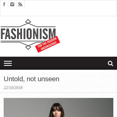
FASHION
DESIGN
ART
EDITORIALS
COUPLES
SARTORIAGRAM
THERAPY
Untold, not unseen
22/10/2018