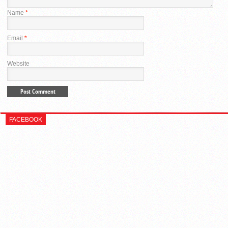
Name
*
Email
*
Website
FACEBOOK