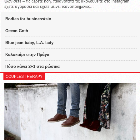
ψωνίσετε – τις ξέρετε ήδη, πιθανότατα τις ακολουθείτε στο instagram,
έχετε αγοράσει και έχετε μείνει ικανοποιημένες...
Bodies for business/sin
Ocean Goth
Blue jean baby, L.A. lady
Καλοκαίρι στην Πράγα
Πόσο κάνει 2+1 στα ρώσικα
COUPLES THERAPY