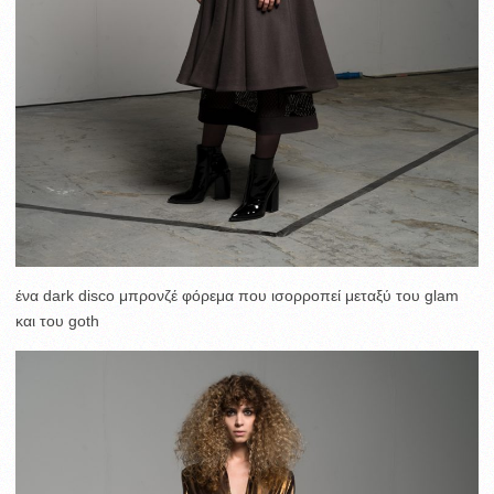
ένα dark disco μπρονζέ φόρεμα που ισορροπεί μεταξύ του glam
και του goth