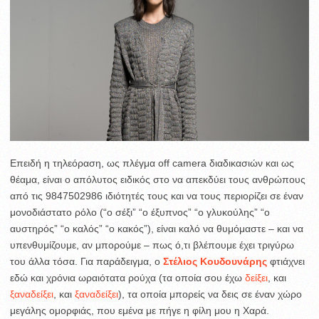
Επειδή η τηλεόραση, ως πλέγμα off camera διαδικασιών και ως
θέαμα, είναι ο απόλυτος ειδικός στο να απεκδύει τους ανθρώπους
από τις 9847502986 ιδιότητές τους και να τους περιορίζει σε έναν
μονοδιάστατο ρόλο (“ο σέξι” “ο έξυπνος” “ο γλυκούλης” “ο
αυστηρός” “ο καλός” “ο κακός”), είναι καλό να θυμόμαστε – και να
υπενθυμίζουμε, αν μπορούμε – πως ό,τι βλέπουμε έχει τριγύρω
του άλλα τόσα. Για παράδειγμα, ο
Στέλιος Κουδουνάρης
φτιάχνει
εδώ και χρόνια ωραιότατα ρούχα (τα οποία σου έχω
δείξει
, και
ξαναδείξει
, και
ξαναδείξει
), τα οποία μπορείς να δεις σε έναν χώρο
μεγάλης ομορφιάς, που εμένα με πήγε η φίλη μου η Χαρά.