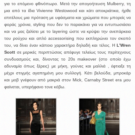
για το επόμενο φθινόπωρο. Μετά την απογοήτευση Mulberry, τη
μια από τα ίδια Vivienne Westowood και κάτι αποκριάτικα, ήρθε
επιτέλους μια πρόταση με υφάσματα και χρώματα που μπορείς να
φοράς χρόνια, styling που δεν το παρακάνει για να εντυπωσιάσει
και να μας ζαλίσει με το layering ώστε να κρύψει την ανεπάρκεια
του ρούχου και απλό accessorising που εκπληρώνει τον σκοπό
του, να δίνει έναν κάποιο χαρακτήρα δηλαδή και τέλος. Η
L’Wren
Scott
σε μερικές περιπτώσεις απέφυγε τελείως τους περίτεχνους
συνδυασμούς και, δίνοντας το 20s makeover (στο οποίο έχω
αδυναμία όπως ξέρεις) με μήκη, γούνες και μαλλιά , έφτιαξε τη
μέχρι στιγμής αγαπημένη μου συλλογή. Κάτι βελούδα, μπροκάρ
και μοβ γνέφουν από μακριά στον Mick, Carnaby Street era μου
φαίνεται, υπερήφανο τονε κόβω.