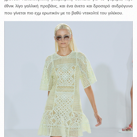
έθνικ λίγο γαλλική προβάνς, και ένα άνετο και δροσερό ανδρόγυνο
που γίνεται πιο εχμ ερωτικόν με το βαθύ ντεκολτέ του γιλέκου.