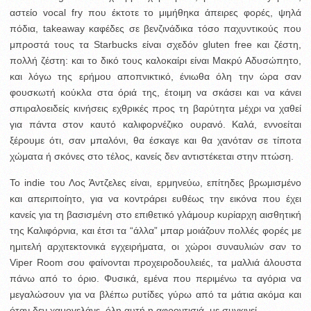
αστείο vocal fry που έκτοτε το μιμήθηκα άπειρες φορές, ψηλά
πόδια, takeaway καφέδες σε βενζινάδικα τόσο παχυντικούς που
μπροστά τους τα Starbucks είναι σχεδόν gluten free και ζέστη,
πολλή ζέστη: και το δικό τους καλοκαίρι είναι Μακρύ Αδυσώπητο,
και λόγω της ερήμου αποπνικτικό, ένιωθα όλη την ώρα σαν
φουσκωτή κούκλα στα όριά της, έτοιμη να σκάσει και να κάνει
σπιραλοειδείς κινήσεις εχθρικές προς τη βαρύτητα μέχρι να χαθεί
για πάντα στον καυτό καλιφορνέζικο ουρανό. Καλά, εννοείται
ξέρουμε ότι, σαν μπαλόνι, θα έσκαγε και θα χανόταν σε τίποτα
χώματα ή σκόνες στο τέλος, κανείς δεν αντιστέκεται στην πτώση.
Το indie του Λος Άντζελες είναι, ερμηνεύω, επίτηδες βρωμισμένο
και απεριποίητο, για να κοντράρει ευθέως την εικόνα που έχει
κανείς για τη βασισμένη στο επιθετικό γλάμουρ κυρίαρχη αισθητική
της Καλιφόρνια, και έτσι τα “άλλα” μπαρ μοιάζουν πολλές φορές με
ημιτελή αρχιτεκτονικά εγχειρήματα, οι χώροι συναυλιών σαν το
Viper Room σου φαίνονται προχειροδουλειές, τα μαλλιά άλουστα
πάνω από το όριο. Φυσικά, εμένα που περιμένω τα αγόρια να
μεγαλώσουν για να βλέπω ρυτίδες γύρω από τα μάτια ακόμα και
όταν δεν χαμογελάνε, όλη αυτή η αφροντισιά, με συγκινεί.