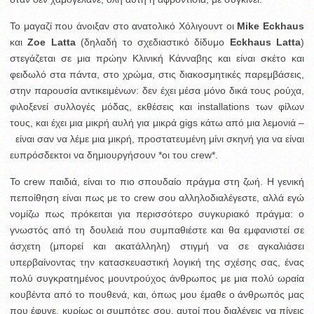
Το μαγαζί που άνοιξαν στο ανατολικό Χόλιγουντ οι
Mike Eckhaus
και
Zoe Latta
(δηλαδή το σχεδιαστικό δίδυμο
Eckhaus Latta
)
στεγάζεται σε μια πρώην Κλινική Κάνναβης και είναι σκέτο και
φειδωλό στα πάντα, στο χρώμα, στις διακοσμητικές παρεμβάσεις,
στην παρουσία αντικειμένων: δεν έχει μέσα μόνο δικά τους ρούχα,
φιλοξενεί συλλογές μόδας, εκθέσεις και installations των φίλων
τους, και έχει μια μικρή αυλή για μικρά gigs κάτω από μια λεμονιά –
είναι σαν να λέμε μια μικρή, προστατευμένη μίνι σκηνή για να είναι
ευπρόσδεκτοι να δημιουργήσουν *οι του crew*.
To crew παιδιά, είναι το πιο σπουδαίο πράγμα στη ζωή. Η γενική
πεποίθηση είναι πως με το crew σου αλληλοδιαλέγεστε, αλλά εγώ
νομίζω πως πρόκειται για περισσότερο συγκυριακό πράγμα: ο
γνωστός από τη δουλειά που συμπαθιέστε και θα εμφανιστεί σε
άσχετη (μπορεί και ακατάλληλη) στιγμή να σε αγκαλιάσει
υπερβαίνοντας την κατασκευαστική λογική της σχέσης σας, ένας
πολύ συγκρατημένος μουντρούχος άνθρωπος με μια πολύ ωραία
κουβέντα από το πουθενά, και, όπως μου έμαθε ο άνθρωπός μας
που έφυγε, κυρίως οι συμπότες σου, αυτοί που διαλέγεις να πίνεις