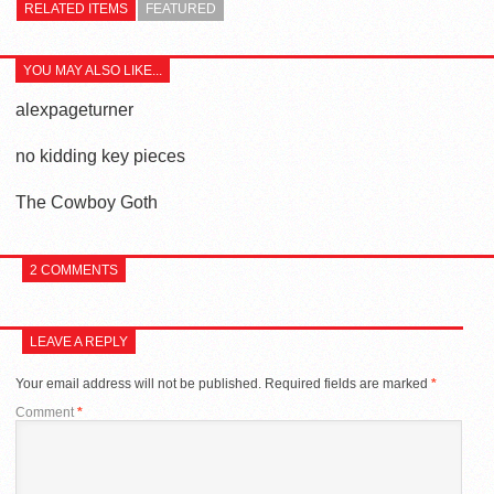
RELATED ITEMS
FEATURED
YOU MAY ALSO LIKE...
alexpageturner
no kidding key pieces
The Cowboy Goth
2 COMMENTS
LEAVE A REPLY
Your email address will not be published.
Required fields are marked
*
Comment
*