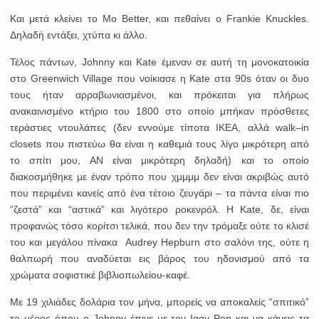
Και μετά κλείνει το Mo Better, και πεθαίνει ο Frankie Knuckles.
Δηλαδή εντάξει, χτύπα κι άλλο.
Τέλος πάντων, Johnny και Kate έμεναν σε αυτή τη μονοκατοικία
στο Greenwich Village που νοίκιασε η Kate στα 90s όταν οι δυο
τους ήταν αρραβωνιασμένοι, και πρόκειται για πλήρως
ανακαινισμένο κτήριο του 1800 στο οποίο μπήκαν πρόσθετες
τεράστιες ντουλάπες (δεν εννούμε τίποτα ΙΚΕΑ, αλλά walk–in
closets που πιστεύω θα είναι η καθεμιά τους λίγο μικρότερη από
το σπίτι μου, ΑΝ είναι μικρότερη δηλαδή) και το οποίο
διακοσμήθηκε με έναν τρόπο που χμμμμ δεν είναι ακριβώς αυτό
που περιμένει κανείς από ένα τέτοιο ζευγάρι – τα πάντα είναι πιο
“ζεστά” και “αστικά” και λιγότερο ροκενρόλ. Η Kate, δε, είναι
προφανώς τόσο κορίτσι τελικά, που δεν την τρόμαξε ούτε το κλισέ
του και μεγάλου πίνακα Audrey Hepburn στο σαλόνι της, ούτε η
θαλπωρή που αναδύεται εις βάρος του ηδονισμού από τα
χρώματα σοφιστικέ βιβλιοπωλείου-καφέ.
Με 19 χιλιάδες δολάρια τον μήνα, μπορείς να αποκαλείς “σπιτικό”
το μέρος όπου ο Johnny έπινε με τον Iggy Pop και να κάνεις τα