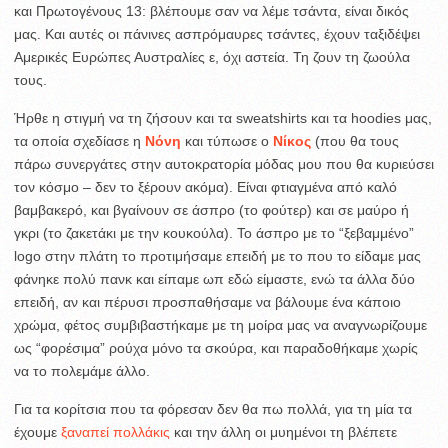
και Πρωτογένους 13: βλέπουμε σαν να λέμε τσάντα, είναι δικός
μας. Και αυτές οι πάνινες ασπρόμαυρες τσάντες, έχουν ταξιδέψει
Αμερικές Ευρώπες Αυστραλίες ε, όχι αστεία. Τη ζουν τη ζωούλα
τους.
Ήρθε η στιγμή να τη ζήσουν και τα sweatshirts και τα hoodies μας,
τα οποία σχεδίασε η
Νόνη
και τύπωσε ο
Νίκος
(που θα τους
πάρω συνεργάτες στην αυτοκρατορία μόδας μου που θα κυριεύσει
τον κόσμο – δεν το ξέρουν ακόμα). Eίναι φτιαγμένα από καλό
βαμβακερό, και βγαίνουν σε άσπρο (το φούτερ) και σε μαύρο ή
γκρι (το ζακετάκι με την κουκούλα). Το άσπρο με το “ξεβαμμένο”
logo στην πλάτη το προτιμήσαμε επειδή με το που το είδαμε μας
φάνηκε πολύ πανκ και είπαμε ωπ εδώ είμαστε, ενώ τα άλλα δύο
επειδή, αν και πέρυσι προσπαθήσαμε να βάλουμε ένα κάποιο
χρώμα, φέτος συμβιβαστήκαμε με τη μοίρα μας να αναγνωρίζουμε
ως “φορέσιμα” ρούχα μόνο τα σκούρα, και παραδοθήκαμε χωρίς
να το πολεμάμε άλλο.
Για τα κορίτσια που τα φόρεσαν δεν θα πω πολλά, για τη μία τα
έχουμε
ξαναπεί
πολλάκις
και την άλλη οι μυημένοι τη βλέπετε