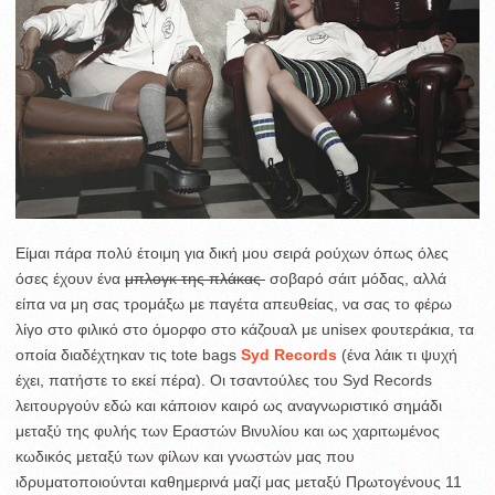
Είμαι πάρα πολύ έτοιμη για δική μου σειρά ρούχων όπως όλες
όσες έχουν ένα
μπλογκ της πλάκας
σοβαρό σάιτ μόδας, αλλά
είπα να μη σας τρομάξω με παγέτα απευθείας, να σας το φέρω
λίγο στο φιλικό στο όμορφο στο κάζουαλ με unisex φουτεράκια, τα
οποία διαδέχτηκαν τις tote bags
Syd Records
(ένα λάικ τι ψυχή
έχει, πατήστε το εκεί πέρα). Οι τσαντούλες του Syd Records
λειτουργούν εδώ και κάποιον καιρό ως αναγνωριστικό σημάδι
μεταξύ της φυλής των Εραστών Βινυλίου και ως χαριτωμένος
κωδικός μεταξύ των φίλων και γνωστών μας που
ιδρυματοποιούνται καθημερινά μαζί μας μεταξύ Πρωτογένους 11