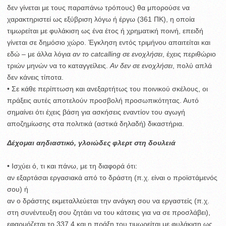
δεν γίνεται με τους παραπάνω τρόπους) θα μπορούσε να
χαρακτηριστεί ως εξύβριση λόγω ή έργω (361 ΠΚ), η οποία
τιμωρείται με φυλάκιση ως ένα έτος ή χρηματική ποινή, επειδή
γίνεται σε δημόσιο χώρο. Έγκληση εντός τριμήνου απαιτείται και
εδώ – με άλλα λόγια
αν το catcalling σε ενοχλήσει
, έχεις περιθώριο
τριών μηνών να το καταγγείλεις.
Αν δεν σε ενοχλήσει
, πολύ απλά
δεν κάνεις τίποτα.
• Σε κάθε περίπτωση και ανεξαρτήτως του ποινικού σκέλους, οι
πράξεις αυτές αποτελούν προσβολή προσωπικότητας. Αυτό
σημαίνει ότι έχεις βάση για ασκήσεις εναντίον του αγωγή
αποζημίωσης στα πολιτικά (αστικά δηλαδή) δικαστήρια.
Δέχομαι αηδιαστικό, γλοιώδες φλερτ στη δουλειά
• Ισχύει ό, τι και πάνω, με τη διαφορά ότι:
αν εξαρτάσαι εργασιακά από το δράστη (π.χ. είναι ο προϊστάμενός
σου) ή
αν ο δράστης εκμεταλλεύεται την ανάγκη σου να εργαστείς (π.χ.
στη συνέντευξη σου ζητάει να του κάτσεις για να σε προσλάβει),
εφαρμόζεται το 337.4 και η πράξη του τιμωρείται με φυλάκιση ως