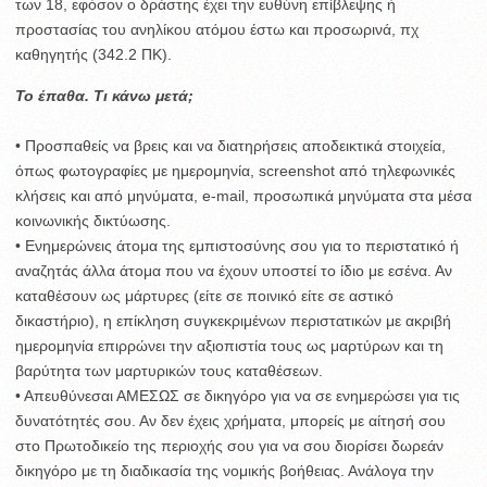
των 18, εφόσον ο δράστης έχει την ευθύνη επίβλεψης ή
προστασίας του ανηλίκου ατόμου έστω και προσωρινά, πχ
καθηγητής (342.2 ΠΚ).
Το έπαθα. Τι κάνω μετά;
• Προσπαθείς να βρεις και να διατηρήσεις αποδεικτικά στοιχεία,
όπως φωτογραφίες με ημερομηνία, screenshot από τηλεφωνικές
κλήσεις και από μηνύματα, e-mail, προσωπικά μηνύματα στα μέσα
κοινωνικής δικτύωσης.
• Ενημερώνεις άτομα της εμπιστοσύνης σου για το περιστατικό ή
αναζητάς άλλα άτομα που να έχουν υποστεί το ίδιο με εσένα. Αν
καταθέσουν ως μάρτυρες (είτε σε ποινικό είτε σε αστικό
δικαστήριο), η επίκληση συγκεκριμένων περιστατικών με ακριβή
ημερομηνία επιρρώνει την αξιοπιστία τους ως μαρτύρων και τη
βαρύτητα των μαρτυρικών τους καταθέσεων.
• Απευθύνεσαι ΑΜΕΣΩΣ σε δικηγόρο για να σε ενημερώσει για τις
δυνατότητές σου. Αν δεν έχεις χρήματα, μπορείς με αίτησή σου
στο Πρωτοδικείο της περιοχής σου για να σου διορίσει δωρεάν
δικηγόρο με τη διαδικασία της νομικής βοήθειας. Ανάλογα την