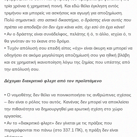
τρία χρόνια ή χρηματική ποινή. Και εδώ θέλει έγκληση εντός
τριμήνου και μπορείς να ασκήσεις και αγωγή για αποζημίωση.
Πολύ σημαντικό:
στο αστικό δικαστήριο, ο δράστης είναι αυτός που
πρέπει να αποδείξει ότι δεν έχει κάνει κάτι, όχι εσύ ότι έχει κάνει
!
• Αν ο δράστης είναι συνάδελφος, πελάτης ή ό, τι άλλο, ισχύει ό, τι
θα γινόταν αν το έκανε στο δρόμο.
• Τυχόν απόλυσή σου επειδή είπες «όχι» είναι άκυρη και μπορεί να
οδηγήσει σε ακόμα μεγαλύτερη αποζημίωσή σου για ηθική βλάβη
και σε χρηματική ικανοποίηση λόγω της ζημίας που υπέστης από
την απόλυσή σου.
Δέχομαι διακριτικό φλερτ από τον προϊστάμενο
• Ο νομοθέτης δεν θέλει να ποινικοποιήσει τις ανθρώπινες σχέσεις
– δεν είναι ο ρόλος του αυτός. Κανένας δεν μπορεί να αποκλείσει
την πιθανότητα να δημιουργηθεί μια ερωτική σχέση στο χώρο
εργασίας.
• Αν το «διακριτικό φλερτ» δεν γίνεται με τις πράξεις που
περιγράφονται πιο πάνω (στο 337.1 ΠΚ), η πράξη δεν είναι
αξιόποινη.