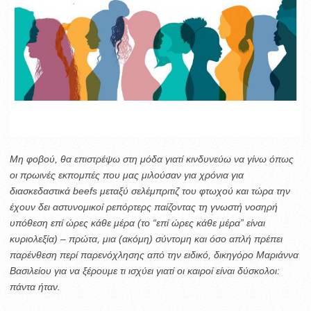
Μη φοβού, θα επιστρέψω στη μόδα γιατί κινδυνεύω να γίνω όπως
οι πρωινές εκπομπές που μας μιλούσαν για χρόνια για
διασκεδαστικά beefs μεταξύ σελέμπριτιζ του φτωχού και τώρα την
έχουν δει αστυνομικοί ρεπόρτερς παίζοντας τη γνωστή νοσηρή
υπόθεση επί ώρες κάθε μέρα (το “επί ώρες κάθε μέρα” είναι
κυριολεξία) – πρώτα, μια (ακόμη) σύντομη και όσο απλή πρέπει
παρένθεση περί παρενόχλησης από την ειδικό, δικηγόρο Μαριάννα
Βασιλείου για να ξέρουμε τι ισχύει
γιατί οι καιροί είναι δύσκολοι:
πάντα ήταν.