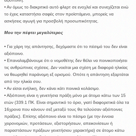
• Αν όμως το διακριτικό αυτό φλερτ σε ενοχλεί και συνεχίζεται ενώ
το έχεις καταστήσει σαφές στον προϊστάμενο, μπορείς να
ασκήσεις αγωγή για προσβολή προσωπικότητας.
Μου την πέφτει μεγαλύτερος
• Για χάρη της απάντησης, δεχόμαστε ότι το πέσιμό του δεν είναι
αξιόποινο.
• Επαναλαμβάνουμε ότι ο νομοθέτης δεν θέλει να ποινικοποιήσει
τις ανθρώπινες σχέσεις. Δεν νοείται μια σχέση με διαφορά ηλικίας
να θεωρηθεί παράνομη εξ ορισμού. Οπότε η απάντηση εξαρτάται
από την ηλικία σου.
• Αν είσαι ενήλικη, δεν κάνει κάτι ποινικά κολάσιμο.
• Αξιόποινη είναι η γενετήσια πράξη μόνο με άτομο κάτω των 15
ετών (339.1 ΠΚ. Είναι σημαντικό το όριο, γιατί διαφορετικά όλα τα
16χρονα που κάνουν σεξ μεταξύ τους θα τελούσαν αξιόποινες
πράξεις). Επίσης αξιόποινο είναι το πέσιμο (με την έννοια
χειρονομιών, προτάσεων, εξιστορήσεων, απεικονίσεων ή
παραστάσεων πράξεων γενετήσιου χαρακτήρα) σε άτομο κάτω