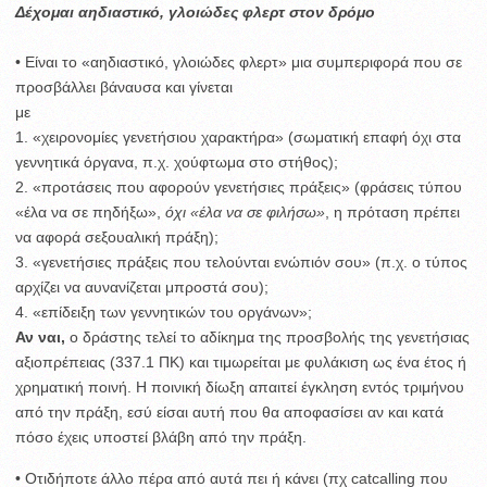
Δέχομαι αηδιαστικό, γλοιώδες φλερτ στον δρόμο
• Είναι το «αηδιαστικό, γλοιώδες φλερτ» μια συμπεριφορά που σε
προσβάλλει βάναυσα και γίνεται
με
1. «χειρονομίες γενετήσιου χαρακτήρα» (σωματική επαφή όχι στα
γεννητικά όργανα, π.χ. χούφτωμα στο στήθος);
2. «προτάσεις που αφορούν γενετήσιες πράξεις» (φράσεις τύπου
«έλα να σε πηδήξω»,
όχι «έλα να σε φιλήσω»
, η πρόταση πρέπει
να αφορά σεξουαλική πράξη);
3. «γενετήσιες πράξεις που τελούνται ενώπιόν σου» (π.χ. ο τύπος
αρχίζει να αυνανίζεται μπροστά σου);
4. «επίδειξη των γεννητικών του οργάνων»;
Αν ναι,
ο δράστης τελεί το αδίκημα της προσβολής της γενετήσιας
αξιοπρέπειας (337.1 ΠΚ) και τιμωρείται με φυλάκιση ως ένα έτος ή
χρηματική ποινή. Η ποινική δίωξη απαιτεί έγκληση εντός τριμήνου
από την πράξη, εσύ είσαι αυτή που θα αποφασίσει αν και κατά
πόσο έχεις υποστεί βλάβη από την πράξη.
• Οτιδήποτε άλλο πέρα από αυτά πει ή κάνει (πχ catcalling που