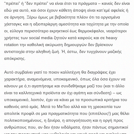
“πρέπει” ή “δεν πρέπει” να είναι έτσι τα πράγματα – κανείς δεν είναι
εδώ για αυτό, και όσοι έχουν κάθετη άποψη είναι κατ’εμέ αφελείς ή
σε άρνηση. Ξέρω όμως με βεβαιότητα πλέον ότι τα οργισμένα
χάσταγκς και η αξιοπερίεργη αμεσότητα και ταχύτητα με την οποία
οι, εύλογα περισσότερο εκρηκτικοί έως θερμοκέφαλοι, νεαρότεροι
χρήστες των social media ζητούν κατά καιρούς και σε heavy
rotation την καθολική ακύρωση δημιουργών δεν βρίσκουν
αντιστοιχία στην αληθινή ζωή. Ή, έστω, δεν τυγχάνουν μαζικής
απόκρισης.
Αυτό συμβαίνει γιατί το ποιον καλλιτέχνη θα διαγράψεις έχει
χαρακτήρα, αναμενόμενα, υποκειμενικό, όπως όλα όσα έχουν να
κάνουν με ό,τι αγαπήσαμε και συνδεθήκαμε μαζί του (και τι άλλο
είναι τα καλλιτεχνικά προϊόντα αν όχι αγάπη και σύνδεση) – ως
υποκειμενικό, λοιπόν, έχει να κάνει με τα προσωπικά κριτήρια του
καθενός από εμάς. Μετά το MeToo αλλά και τη χρεοκοπία των
απολιτίκ προφίλ σε μια πραγματικότητα που (επιτέλους!) μας θέλει
πολιτικοποιημένους, η ξενέρα, η απογοήτευση και η οργή προς
ανθρώπους που, αν δεν ήταν ινδάλματα, ήταν πάντως σημαντικοί
για την προσωπική μας μυθολογία και καμιά φορά και ενηλικίωση,