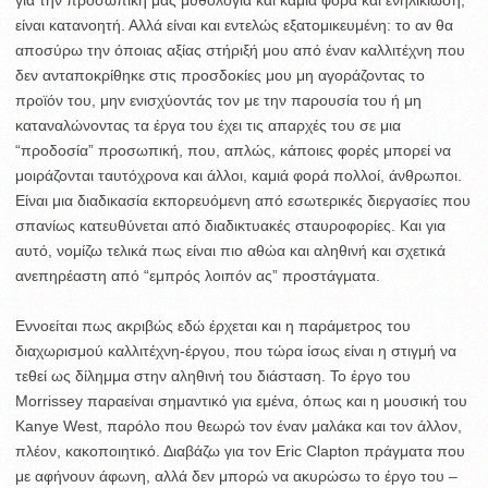
είναι κατανοητή. Αλλά είναι και εντελώς εξατομικευμένη: το αν θα
αποσύρω την όποιας αξίας στήριξή μου από έναν καλλιτέχνη που
δεν ανταποκρίθηκε στις προσδοκίες μου μη αγοράζοντας το
προϊόν του, μην ενισχύοντάς τον με την παρουσία του ή μη
καταναλώνοντας τα έργα του έχει τις απαρχές του σε μια
“προδοσία” προσωπική, που, απλώς, κάποιες φορές μπορεί να
μοιράζονται ταυτόχρονα και άλλοι, καμιά φορά πολλοί, άνθρωποι.
Είναι μια διαδικασία εκπορευόμενη από εσωτερικές διεργασίες που
σπανίως κατευθύνεται από διαδικτυακές σταυροφορίες. Και για
αυτό, νομίζω τελικά πως είναι πιο αθώα και αληθινή και σχετικά
ανεπηρέαστη από “εμπρός λοιπόν ας” προστάγματα.
Εννοείται πως ακριβώς εδώ έρχεται και η παράμετρος του
διαχωρισμού καλλιτέχνη-έργου, που τώρα ίσως είναι η στιγμή να
τεθεί ως δίλημμα στην αληθινή του διάσταση. Το έργο του
Morrissey παραείναι σημαντικό για εμένα, όπως και η μουσική του
Kanye West, παρόλο που θεωρώ τον έναν μαλάκα και τον άλλον,
πλέον, κακοποιητικό. Διαβάζω για τον Eric Clapton πράγματα που
με αφήνουν άφωνη, αλλά δεν μπορώ να ακυρώσω το έργο του –