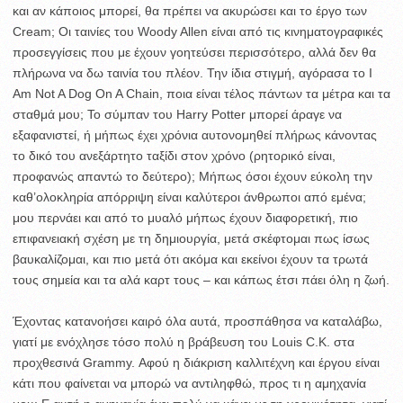
και αν κάποιος μπορεί, θα πρέπει να ακυρώσει και το έργο των
Cream; Οι ταινίες του Woody Allen είναι από τις κινηματογραφικές
προσεγγίσεις που με έχουν γοητεύσει περισσότερο, αλλά δεν θα
πλήρωνα να δω ταινία του πλέον. Την ίδια στιγμή, αγόρασα το I
Am Not A Dog On A Chain, ποια είναι τέλος πάντων τα μέτρα και τα
σταθμά μου; Το σύμπαν του Harry Potter μπορεί άραγε να
εξαφανιστεί, ή μήπως έχει χρόνια αυτονομηθεί πλήρως κάνοντας
το δικό του ανεξάρτητο ταξίδι στον χρόνο (ρητορικό είναι,
προφανώς απαντώ το δεύτερο); Μήπως όσοι έχουν εύκολη την
καθ’ολοκληρία απόρριψη είναι καλύτεροι άνθρωποι από εμένα;
μου περνάει και από το μυαλό μήπως έχουν διαφορετική, πιο
επιφανειακή σχέση με τη δημιουργία, μετά σκέφτομαι πως ίσως
βαυκαλίζομαι, και πιο μετά ότι ακόμα και εκείνοι έχουν τα τρωτά
τους σημεία και τα αλά καρτ τους – και κάπως έτσι πάει όλη η ζωή.
Έχοντας κατανοήσει καιρό όλα αυτά, προσπάθησα να καταλάβω,
γιατί με ενόχλησε τόσο πολύ η βράβευση του Louis C.K. στα
προχθεσινά Grammy. Αφού η διάκριση καλλιτέχνη και έργου είναι
κάτι που φαίνεται να μπορώ να αντιληφθώ, προς τι η αμηχανία