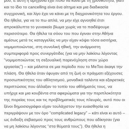
μου; Ε αυτή η αμηχανία έχει πολύ να κάνει με τη χρονικότητα, γιατί
και το ίδιο το cancelling είναι ένα αίτημα και μια διαδικασία
συγχρονική, και λίγο έχει να κάνει με τη διαχρονικότητα του έργου.
Θα ήθελα, για να το πω απλά, να μην είχε αγνοηθεί έτσι
απροκάλυπτα το γυναικείο βίωμα χωρίς να το παιδέψουμε
περισσότερο. Θα ήθελα τα σόου του που έγιναν στην Αθήνα
αμέσως μετά τις καταγγελίες να μην είχαν κόψει τόσα εισιτήρια,
νομιμοποιώντας, στη συνολική ηθική, την ανάρμοστη
συμπεριφορά προς συνεργάτιδες (για να μην λαϊκίσω λέγοντας
“νομιμοποιώντας τη σεξουαλική παρενόχληση στον χώρο
εργασίας”) – και μάλιστα σε μια περίοδο που το MeToo έκαιγε την
πλάση. Θα ήθελα όταν έφυγαν από τη ζωή οι πράγματι εξέχουσες
προσωπικότητες του αθλητισμού, μοναδικά ταλέντα και εξαιρετικές
περιπτώσεις που άλλαξαν το τοπίο του αθλήματός τους, να
υπήρχε και μια κουβέντα στα αφιερώματα για την περιπλοκότητα
της πορείας τους και τις προβληματικές τους πλευρές, αυτό που οι
ξένοι δημοσιογράφοι είχαν τουλάχιστον την ευαισθησία να
περιγράψουν με τον όρο “complicated legacy” – κάτι είναι κι αυτό –
ως ένδειξη σεβασμού προς τους ανθρώπους που αδίκησαν (για
να μη λαϊκίσω λέγοντας “στα θύματά τους”). Θα ήθελα η