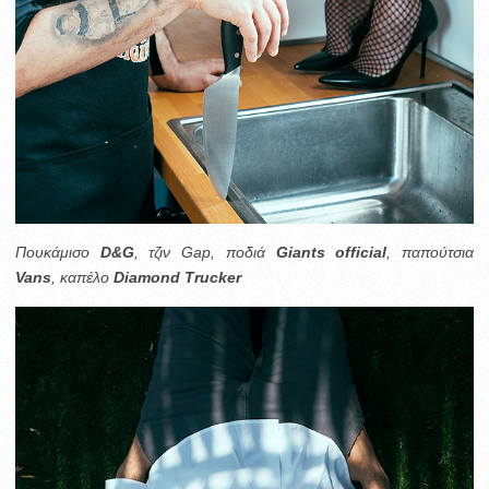
Πουκάμισο
D&G
, τζιν Gap, ποδιά
Giants official
, παπούτσια
Vans
, καπέλο
Diamond Trucker