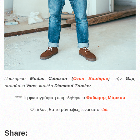
Πουκάμισο
Modas
Cabezon (
Ozon Boutique
)
, τζιν
Gap
,
παπούτσια
Vans
, καπέλο
Diamond Trucker
**** Τη φωτογράφιση επιμελήθηκε ο
Θοδωρής Μάρκου
Ο τίτλος, θα το μάντεψες, είναι από
εδώ
.
Share: