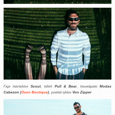
Γκρι παντελόνι
Scout
, tshirt
Pull & Bear
, πουκάμισο
Modas
Cabezon (
Ozon Boutique
)
, γυαλιά ηλίου
Von Zipper