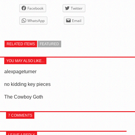
Facebook
Twitter
WhatsApp
Email
RELATED ITEMS
FEATURED
YOU MAY ALSO LIKE...
alexpageturner
no kidding key pieces
The Cowboy Goth
7 COMMENTS