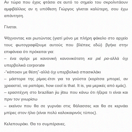
Αν τώρα που έχεις φτάσει σε αυτό το σημείο του σκρολντάουν
αμφιβάλλεις αν η υπόθεση Γιώργος γίνεται καλύτερη, σου έχω
απάντηση.
Γίνεται.
Ψάχνοντας και ρωτώντας (γιατί μόνο με πλήρη φάκελο στο αρχείο
τους φωτογραφίζουμε αυτούς που βλέπεις εδώ) βγήκε στην
επιφάνεια ότι πρόκειται για:
– ένα αγόρι με κανονική κανονικότατη
κα ριέ ρα
-αλλά όχι
υπερβολικά corporate
-“κάποιον με θέση”-αλλά όχι υπερβολικά σπασικλάκι
– μάστορα της ρίμας-έτσι για τα γούστα (κορίτσα μπορεί, αν
χρειαστεί, να ραπάρει, how cool is that. It is, για μερικές από εμάς).
– ερασιτέχνη στο brazilian jiu jitsu που κάνω ότι ήξερα τι είναι και
πριν τον γνωρίσω
– εκείνον που θα σε γυρνάει στις θάλασσες και θα σε κερνάει
μπίρες στον ήλιο (είναι πολύ καλοκαιρινός τύπος).
Κελεπουράκι. Θα το συμπέρανες.