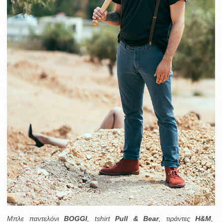
Μπλε παντελόνι
BOGGI
, tshirt
Pull & Bear
, τιράντες
Η&M
,