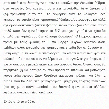
από αυτά που ξεπετάγονται σαν τα κεφάλια της Λερναίας Ύδρας
στα ιντερνέτς (για καθένα που πνέει τα λοίσθια, δέκα άτακτα url
ξεφυτρώνουν): αυτό που το ξεχωρίζει είναι το καλογραμμένο
κείμενο, το οποίο είναι προσωπικό/ιδιαίτερο/αυτοαναφορικό αλλά
όχι ομφαλοσκοπικό (σκάστε)/πάρα πολύ τρου (αν εδώ στο
πάρα
πολύ τρου
δεν φαντάστηκες το δεξί μου χέρι γροθιά να χτυπάει
απαλά την καρδιά μου δεν κάνουμε δουλίτσα). Ο Γιώργος γράφει τι
τρώει με τους φίλους του υπό μορφή μικρών reviews σλας
ταξιδιών σλας ιστοριών της παρέας και, επειδή δεν υπάρχουν στη
μέση άγχη (ή εν δυνάμει σπόνσορες), το αποτέλεσμα είναι φαν και
μαλακό – θα σου πει σαν να λέμε τι να παραγγείλεις γιατί πριν από
εσένα δοκίμασε μερικά πιάτα και του άρεσαν. Απλό. Όπως ίσως θα
περίμενες (ή θα ήλπιζες αν σου αρέσει το ύπουλο και μουλωχτό
κονσεπτάκι
Άντρας Στην Κουζίνα
) μαγειρεύει κιόλας, και όλα τα
props που θα δεις στη φωτογράφιση, μαχαίρια, τρίφτες πιπεριών
(και όχι μπαστούνι baseball που ξαφνικά φαίνεται στα αλήθεια
λιγότερο αντρίκιο) είναι δικά του.
Εκτός από τα πόδια.