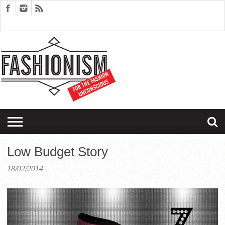
FASHION
DESIGN
ART
EDITORIALS
COUPLES
SARTORIAGRAM
THERAPY
Low Budget Story
18/02/2014