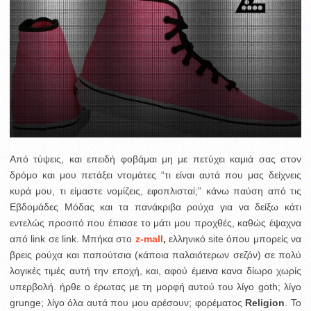
Από τύψεις, και επειδή φοβάμαι μη με πετύχει καμιά σας στον
δρόμο και μου πετάξει ντομάτες “τι είναι αυτά που μας δείχνεις
κυρά μου, τι είμαστε νομίζεις, εφοπλισταί;” κάνω παύση από τις
Εβδομάδες Μόδας και τα πανάκριβα ρούχα για να δείξω κάτι
εντελώς προσιτό που έπιασε το μάτι μου προχθές, καθώς έψαχνα
από link σε link. Μπήκα στο
z-mall
,
ελληνικό site όπου μπορείς να
βρεις ρούχα και παπούτσια (κάποια παλαιότερων σεζόν) σε πολύ
λογικές τιμές αυτή την εποχή, και, αφού έμεινα κανα δίωρο χωρίς
υπερβολή. ήρθε ο έρωτας με τη μορφή αυτού του λίγο goth; λίγο
grunge; λίγο όλα αυτά που μου αρέσουν; φορέματος
Religion
. Το