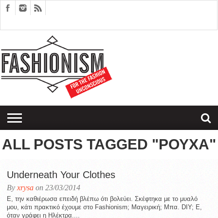
FASHION
DESIGN
ART
EDITORIALS
COUPLES
SARTORIAGRAM
THERAPY
ALL POSTS TAGGED "ΡΟΥΧΑ"
Underneath Your Clothes
By
xrysa
on 23/03/2014
Ε, την καθιέρωσα επειδή βλέπω ότι βολεύει. Σκέφτηκα με το μυαλό
μου, κάτι πρακτικό έχουμε στο Fashionism; Μαγειρική; Μπα. DIY; Ε,
όταν γράφει η Ηλέκτρα....