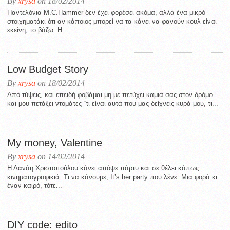
By
xrysa
on 18/02/2014
Παντελόνια M.C.Hammer δεν έχει φορέσει ακόμα, αλλά ένα μικρό
στοιχηματάκι ότι αν κάποιος μπορεί να τα κάνει να φανούν κουλ είναι
εκείνη, το βάζω. Η...
Low Budget Story
By
xrysa
on 18/02/2014
Από τύψεις, και επειδή φοβάμαι μη με πετύχει καμιά σας στον δρόμο
και μου πετάξει ντομάτες “τι είναι αυτά που μας δείχνεις κυρά μου, τι...
My money, Valentine
By
xrysa
on 14/02/2014
Η Δανάη Χριστοπούλου κάνει απόψε πάρτυ και σε θέλει κάπως
κινηματογραφικιά. Τι να κάνουμε; It’s her party που λένε. Μια φορά κι
έναν καιρό, τότε...
DIY code: edito