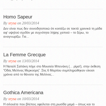
Homo Sapeur
By
xrysa
on 20/03/2014
Δεν είναι πως δεν συνειδητοποιώ ότι κοιτάζω σε τακτά χρονικά τη μόδα
αφ’ υψηλού σχεδόν με συχνότητα λήψης χαπιού – το ξέρω, το
αναγνωρίζω. Για...
La Femme Grecque
By
xrysa
on 13/03/2014
Η Ναταλί Σαϊτάκη πήγε στο Μουσείο Μπενάκη (… ρίμα!), στην έκθεση
“Οδός Μελίνας Μερκούρη”. Στις 6 Μαρτίου συμπληρώθηκαν είκοσι
χρόνια από το θάνατο της Μελίνας...
Gothica Americana
By
xrysa
on 10/03/2014
H σιλουέτα που βλέπεις οφείλεται στη ρωσίδα μαμά – όπως και το