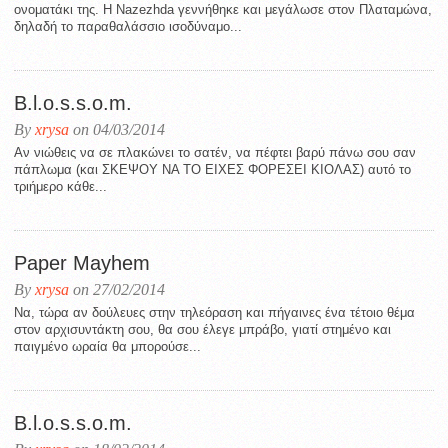
ονοματάκι της. Η Nazezhda γεννήθηκε και μεγάλωσε στον Πλαταμώνα,
δηλαδή το παραθαλάσσιο ισοδύναμο...
B.l.o.s.s.o.m.
By
xrysa
on 04/03/2014
Αν νιώθεις να σε πλακώνει το σατέν, να πέφτει βαρύ πάνω σου σαν
πάπλωμα (και ΣΚΕΨΟΥ ΝΑ ΤΟ ΕΙΧΕΣ ΦΟΡΕΣΕΙ ΚΙΟΛΑΣ) αυτό το
τριήμερο κάθε...
Paper Mayhem
By
xrysa
on 27/02/2014
Να, τώρα αν δούλευες στην τηλεόραση και πήγαινες ένα τέτοιο θέμα
στον αρχισυντάκτη σου, θα σου έλεγε μπράβο, γιατί στημένο και
παιγμένο ωραία θα μπορούσε...
B.l.o.s.s.o.m.