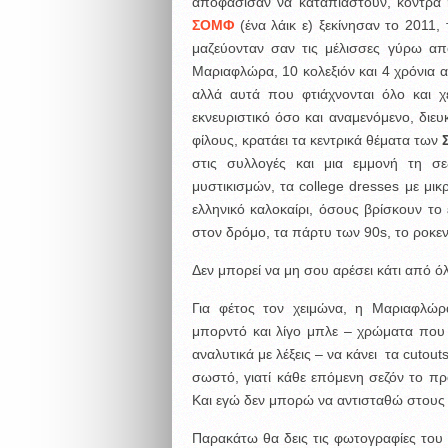
αποφάσισαν να καταπιαστούν, κόντρα ή
ΣΟΜΦ
(ένα λάικ ε) ξεκίνησαν το 2011,
μαζεύονταν σαν τις μέλισσες γύρω απ
Μαριαφλώρα, 10 κολεξιόν και 4 χρόνια αρ
αλλά αυτά που φτιάχνονται όλο και χε
εκνευριστικό όσο και αναμενόμενο, διευ
φίλους, κρατάει τα κεντρικά θέματα των
στις συλλογές και μια εμμονή τη σε
μυστικισμών, τα college dresses με μικ
ελληνικό καλοκαίρι, όσους βρίσκουν το 
στον δρόμο, τα πάρτυ των 90s, το ροκεν
Δεν μπορεί να μη σου αρέσει κάτι από ό
Για φέτος τον χειμώνα, η Μαριαφλώρ
μπορντό και λίγο μπλε – χρώματα που
αναλυτικά με λέξεις – να κάνει τα cutouts
σωστό, γιατί κάθε επόμενη σεζόν το πράγ
Και εγώ δεν μπορώ να αντισταθώ στους γ
Παρακάτω θα δεις τις φωτογραφίες του B