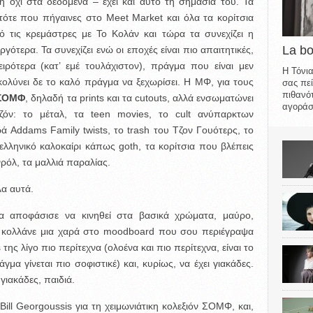
 όχι στα δεδομένα – έχει και αυτό τη σημασία του. Τα
 τότε που πήγαινες στο Meet Market και όλα τα κορίτσια
ό τις κρεμάστρες με Το Κολάν και τώρα τα συνεχίζει η
La b
γότερα. Τα συνεχίζει ενώ οι εποχές είναι πιο απαιτητικές,
ιρότερα (κατ’ εμέ τουλάχιστον), πράγμα που είναι μεν
Η Τόνια
κολύνει δε το καλό πράγμα να ξεχωρίσει. Η ΜΦ, για τους
σας πεί
πιθανότ
ΣΟΜΦ
, δηλαδή τα prints και τα cutouts, αλλά ενσωματώνει
αγοράσε
ζόν: το μέταλ, τα teen movies, το cult ανύπαρκτων
ρά Addams Family twists, το trash του Τζον Γουότερς, το
ελληνικό καλοκαίρι κάπως goth, τα κορίτσια που βλέπεις
ρόλ, τα μαλλιά παραλίας.
λα αυτά.
α αποφάσισε να κινηθεί στα βασικά χρώματα, μαύρο,
 κολλάνε μια χαρά στο moodboard που σου περιέγραψα
 της λίγο πιο περίτεχνα (ολοένα και πιο περίτεχνα, είναι το
μα γίνεται πιο σοφιστικέ) και, κυρίως, να έχει γιακάδες.
ιακάδες, παιδιά.
ill Georgoussis για τη χειμωνιάτικη κολεξιόν ΣΟΜΦ, και,