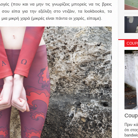
ογές (που και να μην τις γνωρίζεις μπορείς να τις βρεις
υ είπα για την εξέλιξη στο ντιζάιν, τα lookbooks, τα
μια μικρή χαρά (μικρές είναι πάντα οι χαρές, είπαμε).
COUP
Coup
Πριν κά
ότι στ
bandwid