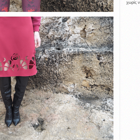
χωρίς ν