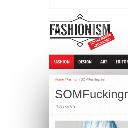
FASHION
DESIGN
ART
EDITO
Home
/
Fashion
/
SOMFuckingreat
SOMFuckingr
19/11/2015