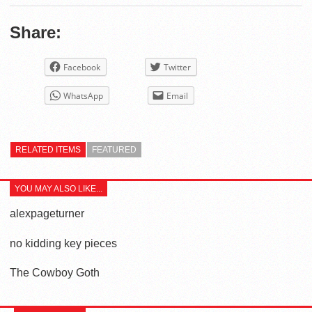
Share:
Facebook
Twitter
WhatsApp
Email
RELATED ITEMS
FEATURED
YOU MAY ALSO LIKE...
alexpageturner
no kidding key pieces
The Cowboy Goth