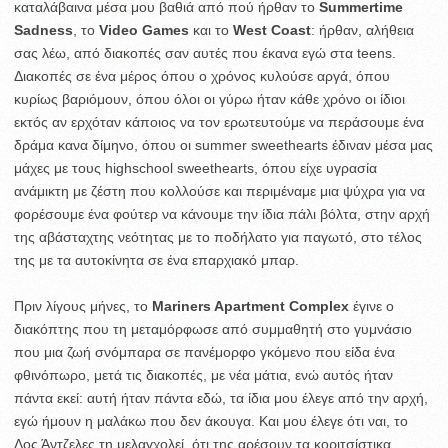
καταλάβαινα μέσα μου βαθιά από πού ήρθαν το
Summertime
Sadness
, το
Video Games
και το
West Coast
: ήρθαν, αλήθεια
σας λέω, από διακοπές σαν αυτές που έκανα εγώ στα teens.
Διακοπές σε ένα μέρος όπου ο χρόνος κυλούσε αργά, όπου
κυρίως βαριόμουν, όπου όλοι οι γύρω ήταν κάθε χρόνο οι ίδιοι
εκτός αν ερχόταν κάποιος να τον ερωτευτούμε να περάσουμε ένα
δράμα κανα δίμηνο, όπου οι summer sweethearts έδιναν μέσα μας
μάχες με τους highschool sweethearts, όπου είχε υγρασία
ανάμικτη με ζέστη που κολλούσε και περιμέναμε μια ψύχρα για να
φορέσουμε ένα φούτερ να κάνουμε την ίδια πάλι βόλτα, στην αρχή
της αβάσταχτης νεότητας με το ποδήλατο για παγωτό, στο τέλος
της με τα αυτοκίνητα σε ένα επαρχιακό μπαρ.
Πριν λίγους μήνες, το
Mariners Apartment Complex
έγινε ο
διακόπτης που τη μεταμόρφωσε από συμμαθητή στο γυμνάσιο
που μια ζωή σνόμπαρα σε πανέμορφο γκόμενο που είδα ένα
φθινόπωρο, μετά τις διακοπές, με νέα μάτια, ενώ αυτός ήταν
πάντα εκεί: αυτή ήταν πάντα εδώ, τα ίδια μου έλεγε από την αρχή,
εγώ ήμουν η μαλάκω που δεν άκουγα. Και μου έλεγε ότι ναι, το
Λος Άντζελες τη μελαγχολεί, ότι της αρέσουν τα κοριτσίστικα