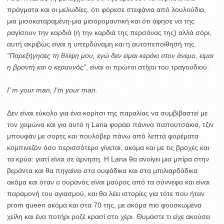
πράγματα και οι μελωδίες, ότι φόρεσε στεφάνια από λουλούδια,
μια μισοκαταραμένη-μια μισορομαντική και ότι άφησε να της
ραγίσουν την καρδιά (ή την καρδιά της περσόνας της) αλλά σόρι,
αυτή ακριβώς είναι η υπερδύναμη και η αυτοπεποίθησή της.
“Παρεξήγησες τη θλίψη μου, εγώ δεν είμαι κεράκι στον άνεμο, είμαι
η βροντή και ο κεραυνός”
, είναι οι πρώτοι στίχοι του τραγουδιού.
I’ m your man, I’m your man.
Δεν είναι εύκολο για ένα κορίτσι της παραλίας να συμβιβαστεί με
τον χειμώνα και για αυτό η Lana φοράει πάνινα παπουτσάκια, τζιν
μπουφάν με σορτς και πουλόβερ πάνω από λεπτά φορέματα
κομπινεζόν όσο περισσότερο γίνεται, ακόμα και με τις βροχές και
τα κρύα: γιατί είναι σε άρνηση. Η Lana θα ανοίγει μια μπίρα στην
βεράντα και θα πηγαίνει στα ουφάδικα και στα μπιλιαρδάδικα
ακόμα και όταν ο ουρανός είναι μαύρος από τα σύννεφα και είναι
παραμονή του αγιασμού, και θα λέει ιστορίες για τότε που ήταν
prom queen ακόμα και στα 70 της, με ακόμα πιο φουσκωμένα
χείλη και ένα ποτήρι ροζέ κρασί στο χέρι. Θυμάστε τι είχε ακούσει