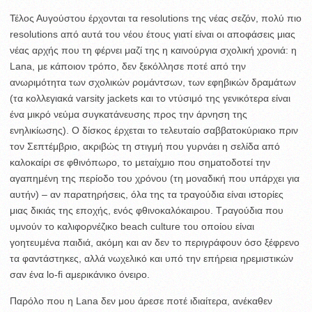
Τέλος Αυγούστου έρχονται τα resolutions της νέας σεζόν, πολύ πιο
resolutions από αυτά του νέου έτους γιατί είναι οι αποφάσεις μιας
νέας αρχής που τη φέρνει μαζί της η καινούργια σχολική χρονιά: η
Lana, με κάποιον τρόπο, δεν ξεκόλλησε ποτέ από την
ανωριμότητα των σχολικών ρομάντσων, των εφηβικών δραμάτων
(τα κολλεγιακά varsity jackets και το ντύσιμό της γενικότερα είναι
ένα μικρό νεύμα συγκατάνευσης προς την άρνηση της
ενηλικίωσης). Ο δίσκος έρχεται το τελευταίο σαββατοκύριακο πριν
τον Σεπτέμβριο, ακριβώς τη στιγμή που γυρνάει η σελίδα από
καλοκαίρι σε φθινόπωρο, το μεταίχμιο που σηματοδοτεί την
αγαπημένη της περίοδο του χρόνου (τη μοναδική που υπάρχει για
αυτήν) – αν παρατηρήσεις, όλα της τα τραγούδια είναι ιστορίες
μιας δικιάς της εποχής, ενός φθινοκαλόκαιρου. Τραγούδια που
υμνούν το καλιφορνέζικο beach culture του οποίου είναι
γοητευμένα παιδιά, ακόμη και αν δεν το περιγράφουν όσο ξέφρενο
τα φαντάστηκες, αλλά νωχελικό και υπό την επήρεια ηρεμιστικών
σαν ένα lo-fi αμερικάνικο όνειρο.
Παρόλο που η Lana δεν μου άρεσε ποτέ ιδιαίτερα, ανέκαθεν