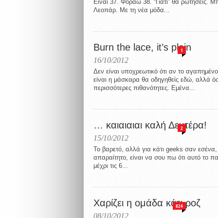
Είναι 37. Φοράω 38. “Γιατί” θα ρωτήσεις. Μ
Λεοπάρ. Με τη νέα μόδα...
Burn the lace, it’s plain
1
16/10/2012
Δεν είναι υποχρεωτικό ότι αν το αγαπημέν
είναι η μάσκαρα θα οδηγηθείς εδώ, αλλά όσ
περισσότερες πιθανότητες. Εμένα...
… καιαιαιαι καλή Δευτέρα!
2
15/10/2012
Το βαρετό, αλλά για κάτι geeks σαν εσένα, 
απαραίτητο, είναι να σου πω ότι αυτό το πα
μέχρι τις 6...
Χαρίζει η ομάδα κάτι ροζ
824
08/10/2012