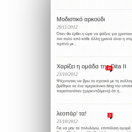
Μοδιστικό αρκούδι
29/11/2012
Όταν θα έρθει η ώρα να ψάξεις για χριστου
πιο πολύ από κάθε άλλη χρονιά είναι η στι
τερπνό με...
Χαρίζει η ομάδα της Dita II
51
23/10/2012
Ψάχνοντας να βρω τα σχετικά με τη συλλογή
βρέθηκα σε ένα αμερικάνικο blog του οποί
παραπονιόταν (χαριεντιζόμενη) ότι η...
λεοπάρ’ τα!
3
21/10/2012
Για να μην τα πολυλογώ, επιπόλαιη αγορά