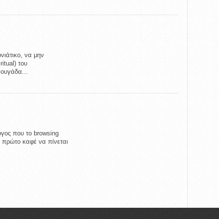
νιάτικο, να μην
itual) του
πουγάδα...
όγος που το browsing
ν πρώτο καφέ να πίνεται