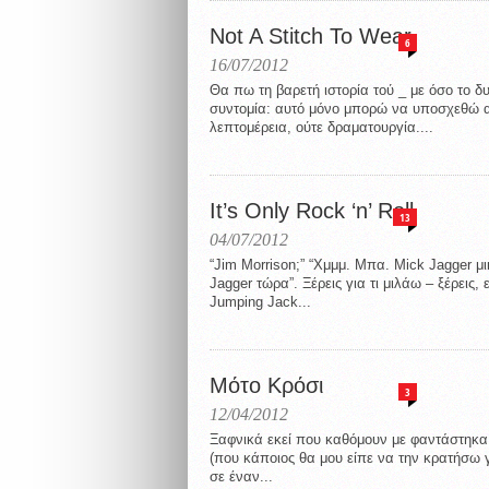
Not A Stitch To Wear
6
16/07/2012
Θα πω τη βαρετή ιστορία τού _ με όσο το δ
συντομία: αυτό μόνο μπορώ να υποσχεθώ α
λεπτομέρεια, ούτε δραματουργία....
It’s Only Rock ‘n’ Roll
13
04/07/2012
“Jim Morrison;” “Χμμμ. Μπα. Mick Jagger μ
Jagger τώρα”. Ξέρεις για τι μιλάω – ξέρεις, 
Jumping Jack...
Μότο Κρόσι
3
12/04/2012
Ξαφνικά εκεί που καθόμουν με φαντάστηκα 
(που κάποιος θα μου είπε να την κρατήσω γ
σε έναν...