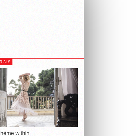
RIALS
ohème within