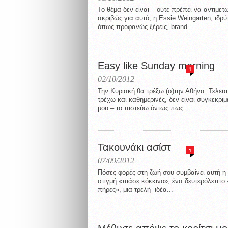
Το θέμα δεν είναι – ούτε πρέπει να αντιμετ
ακριβώς για αυτό, η Essie Weingarten, ιδρ
όπως προφανώς ξέρεις, brand...
Easy like Sunday morning
1
02/10/2012
Την Κυριακή θα τρέξω (σ)την Αθήνα. Τελε
τρέχω και καθημερινές, δεν είναι συγκεκριμ
μου – το πιστεύω όντως πως...
Τακουνάκι ασίστ
1
07/09/2012
Πόσες φορές στη ζωή σου συμβαίνει αυτή η 
στιγμή «πιάσε κόκκινο», ένα δευτερόλεπτο
πήρες», μια τρελή ιδέα...