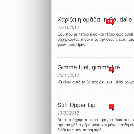
Χαρίζει η ομάδα: η Caudalie 
918
22/03/2012
Εσύ που με τέτοιο ήλιο και τέτοιο φως άνοιξ
σιχτιρίζοντας πίσω από την οθόνη, είσαι φί
φροντίσω. Πριν...
Gimme fuel, gimme fire
2
25/01/2012
-Τι είναι αυτό το βίντεο; Δεν έχει μέσα ρούχ
Stiff Upper Lip
3
13/01/2012
Αυτά τα άχρηστα μικρά πραγματάκια που μ
την πιο χάλια μέρα μόνο και μόνο επειδή ε
διαθέτουν την παραμικρή...