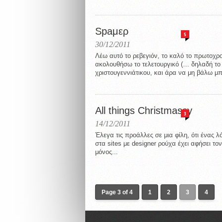
Spaμερ
5
30/12/2011
Λέω αυτό το ρεβεγιόν, το καλό το πρωτοχρο
ακολουθήσω το τελετουργικό (… δηλαδή το r
χριστουγεννιάτικου, και άρα να μη βάλω μ
All things Christmassy
3
14/12/2011
Έλεγα τις προάλλες σε μια φίλη, ότι ένας λ
στα sites με designer ρούχα έχει αφήσει το
μόνος...
Page 3 of 4
1
2
3
4