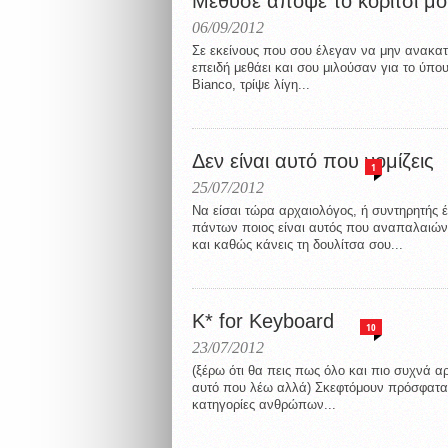
Μέθυσε απόψε το κορίτσι μ
06/09/2012
Σε εκείνους που σου έλεγαν να μην ανακατ
επειδή μεθάει και σου μιλούσαν για το ύπου
Bianco, τρίψε λίγη...
Δεν είναι αυτό που νομίζεις
1
25/07/2012
Να είσαι τώρα αρχαιολόγος, ή συντηρητής 
πάντων ποιος είναι αυτός που αναπαλαιώνε
και καθώς κάνεις τη δουλίτσα σου...
Κ* for Keyboard
10
23/07/2012
(ξέρω ότι θα πεις πως όλο και πιο συχνά αρ
αυτό που λέω αλλά) Σκεφτόμουν πρόσφατα
κατηγορίες ανθρώπων...