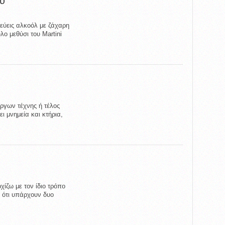
ου
εύεις αλκοόλ με ζάχαρη
λο μεθύσι του Martini
έργων τέχνης ή τέλος
ι μνημεία και κτήρια,
χίζω με τον ίδιο τρόπο
 ότι υπάρχουν δυο