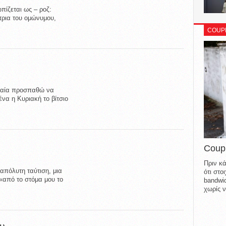
ωπίζεται ως – ροζ:
ύτρια του ομώνυμου,
COUP
υταία προσπαθώ να
ένα η Κυριακή το βίτσιο
Coup
Πριν κά
απόλυτη ταύτιση, μια
ότι στ
 «από το στόμα μου το
bandwid
χωρίς ν