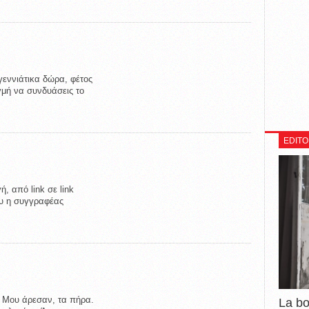
γεννιάτικα δώρα, φέτος
γμή να συνδυάσεις το
EDITO
, από link σε link
ου η συγγραφέας
. Μου άρεσαν, τα πήρα.
La b