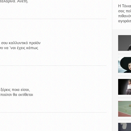
παλαρίνα. Άνετη.
Η Τόνια
σας πεί
πιθανότ
αγοράσε
ο σου καλλυντικό προϊόν
ο να ‘ναι έχεις κάπως
ξέρεις ποια είσαι,
πούτσι θα εκτίθεται