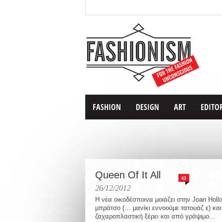
FASHION
DESIGN
ART
EDITO
Queen Of It All
43
26/12/2012
Η νέα οικοδέσποινα μοιάζει στην Joan Hollo
μπράτσο (… μανίκι εννοούμε τατουάζ ε) και
ζαχαροπλαστική ξέρει και από γράψιμο...