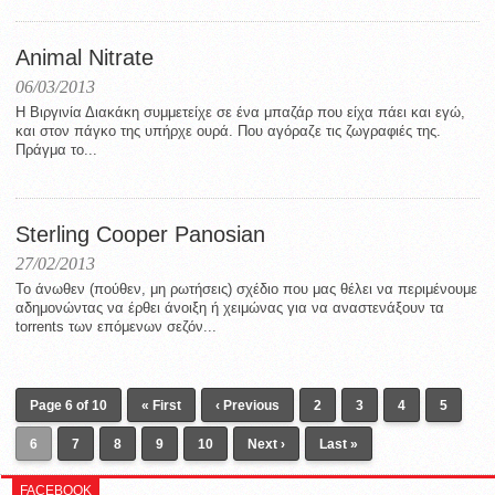
Animal Nitrate
06/03/2013
Η Βιργινία Διακάκη συμμετείχε σε ένα μπαζάρ που είχα πάει και εγώ,
και στον πάγκο της υπήρχε ουρά. Που αγόραζε τις ζωγραφιές της.
Πράγμα το...
Sterling Cooper Panosian
27/02/2013
Το άνωθεν (πούθεν, μη ρωτήσεις) σχέδιο που μας θέλει να περιμένουμε
αδημονώντας να έρθει άνοιξη ή χειμώνας για να αναστενάξουν τα
torrents των επόμενων σεζόν...
Page 6 of 10
« First
‹ Previous
2
3
4
5
6
7
8
9
10
Next ›
Last »
FACEBOOK