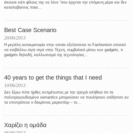
άκουσε κάτι φίλους της να λένε “σου έρχεται την επόμενη μέρα και δεν
καταλαβαίνεις ποια...
Best Case Scenario
20/06/2013
H μεγάλη αυτοκρατορία στην οποία εξελίσσεται το Fashionism απαιτεί
να εισβάλλω σιγά σιγά στην Τέχνη, συμβολικά μέσω των gadgets, τι
gadgets δηλαδή, καλλωπισμό της τεχνολογίας...
40 years to get the things that I need
10/06/2013
Δεν ξέρω πότε ήρθες αντιμέτωπος με την τραχιά αλήθεια ότι τα
πολυτραγουδισμένα semantics μπορούσαν να πουλήσουν οτιδήποτε αν
τα επιστράτευε ο δαιμόνιος μαρκετίαρ – το...
Χαρίζει η ομάδα
06/06/2013