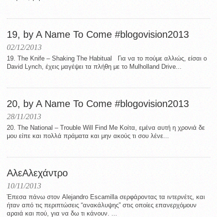
19, by A Name To Come #blogovision2013
02/12/2013
19. The Knife – Shaking The Habitual Για να το πούμε αλλιώς, είσαι o
David Lynch, έχεις μαγέψει τα πλήθη με το Mulholland Drive...
20, by A Name To Come #blogovision2013
28/11/2013
20. The National – Trouble Will Find Me Κοίτα, εμένα αυτή η χρονιά δε
μου είπε και πολλά πράματα και μην ακούς τι σου λένε...
ΑλεΑλεχάντρο
10/11/2013
Έπεσα πάνω στον Alejandro Escamilla σερφάροντας τα ιντερνέτς, και
ήταν από τις περιπτώσεις “ανακάλυψης” στις οποίες επανερχόμουν
αραιά και πού, για να δω τι κάνουν. ...