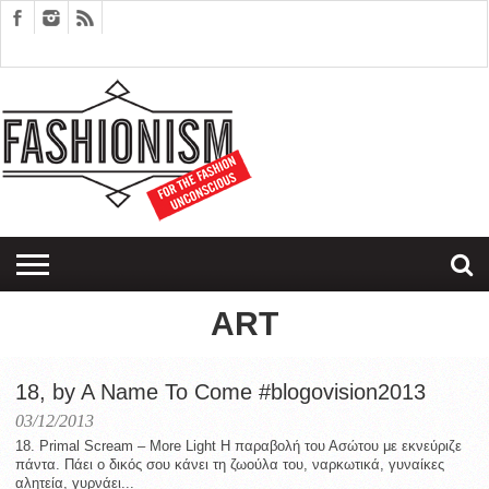
FASHION
DESIGN
ART
EDITORIALS
COUPLES
SARTORIAGRAM
THERAPY
ART
18, by A Name To Come #blogovision2013
03/12/2013
18. Primal Scream – More Light Η παραβολή του Ασώτου με εκνεύριζε
πάντα. Πάει ο δικός σου κάνει τη ζωούλα του, ναρκωτικά, γυναίκες
αλητεία, γυρνάει...