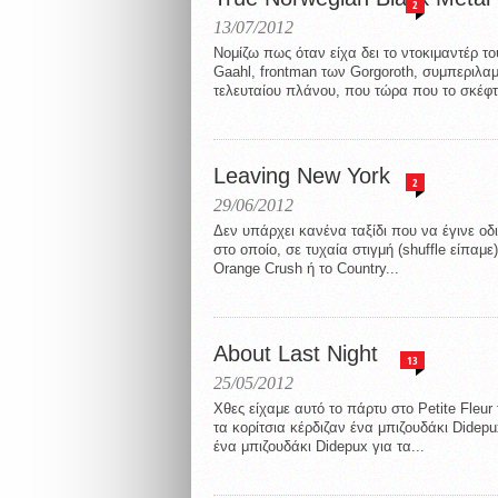
2
13/07/2012
Νομίζω πως όταν είχα δει το ντοκιμαντέρ τ
Gaahl, frontman των Gorgoroth, συμπεριλα
τελευταίου πλάνου, που τώρα που το σκέφτομ
Leaving New York
2
29/06/2012
Δεν υπάρχει κανένα ταξίδι που να έγινε οδι
στο οποίο, σε τυχαία στιγμή (shuffle είπαμε
Orange Crush ή το Country...
About Last Night
13
25/05/2012
Χθες είχαμε αυτό το πάρτυ στο Petite Fleu
τα κορίτσια κέρδιζαν ένα μπιζουδάκι Didepu
ένα μπιζουδάκι Didepux για τα...