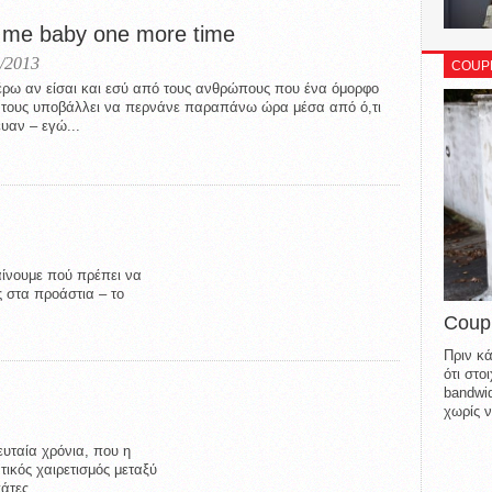
 me baby one more time
/2013
COUP
έρω αν είσαι και εσύ από τους ανθρώπους που ένα όμορφο
 τους υποβάλλει να περνάνε παραπάνω ώρα μέσα από ό,τι
υαν – εγώ...
αίνουμε πού πρέπει να
 στα προάστια – το
Coup
Πριν κά
ότι στ
bandwid
χωρίς ν
ευταία χρόνια, που η
τικός χαιρετισμός μεταξύ
άτες...