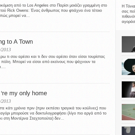
ακόμιση από το Los Angeles στο Παρίσι μοιάζει γραμμένη στο
Η Τόνια
ό τού Rick Owens: Ένας άνθρωπος που φτιάχνει ένα τέτοιο
σας πεί
 πώς μπορεί να...
πιθανότ
αγοράσε
ng to A Town
/2013
ρω τι σου αρέσει και τι δεν σου αρέσει όταν είσαι τουρίστας
α πόλη. Μπορεί να είσαι από εκείνους που ψάχνουν τα
....
 ‘re my only home
/2013
τε κάτι χρόνια πριν (πριν εκπέσει τραγικά του κούλνες) που
 αγόρι μπορούσε να δακτυλογραφήσει (λίγο πιο αργά από το
κι στη Μοντέρνα Σταχτοπούτα) δεν...