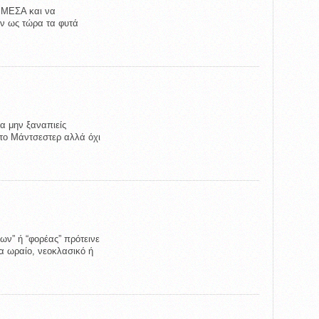
υ ΜΕΣΑ και να
αν ως τώρα τα φυτά
α μην ξαναπιείς
 το Μάντσεστερ αλλά όχι
ων” ή “φορέας” πρότεινε
να ωραίο, νεοκλασικό ή