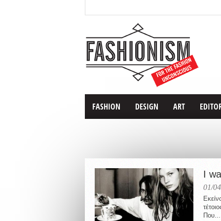
FASHION
DESIGN
ART
EDITO
I w
01/04
Εκείν
τέτοι
Που...