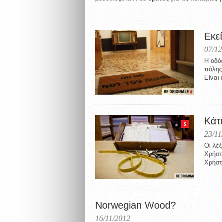
Εκε
07/12
Η οδό
πόλης:
Είναι 
Κάτι
5
23/11
Οι λέξ
Χρήστ
Χρήστ
Norwegian Wood?
16/11/2012