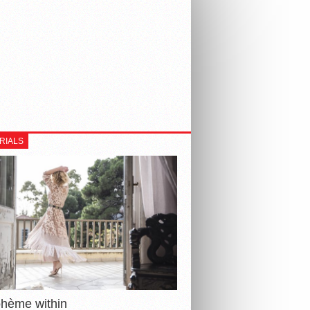
RIALS
ohème within