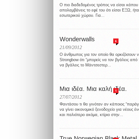
Ο πιο διαδεδομένος τρόπος να είσαι κάπο
απολαμβάνεις το εφέ του ότι είσαι ΕΞΩ, ήτ
εσωτερικού χώρου. Για...
Wonderwalls
6
21/09/2012
Ο άνθρωπος για τον οποίο θα ορκιζόσουν ν
Strongbow ότι “μπορείς να τον βγάλεις από
να βγάλεις το Μάντσεστερ...
Μια ιδέα. Μια καλή ιδέα.
1
27/07/2012
Φαντάσου τι θα γινόταν αν κάποιος “παράγ
να γίνει οικονομικό ξενοδοχείο για νέους έ
και παλιότερο ακόμα, κτίριο στην...
True Norwegian Black Metal