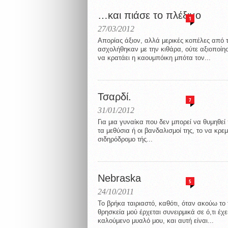
…και πιάσε το πλέξιμο
1
27/03/2012
Απορίας άξιον, αλλά μερικές κοπέλες από 
ασχολήθηκαν με την κιθάρα, ούτε αξιοποίη
να κρατάει η καουμπόικη μπότα τον...
Τσαρδί.
7
31/01/2012
Για μια γυναίκα που δεν μπορεί να θυμηθεί 
τα μεθύσια ή οι βανδαλισμοί της, το να κρε
σιδηρόδρομο τής...
Nebraska
5
24/10/2011
Το βρήκα ταιριαστό, καθότι, όταν ακούω το
θρησκεία μού έρχεται συνειρμικά σε ό,τι έχε
καλούμενο μυαλό μου, και αυτή είναι...