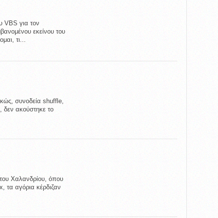
ου VBS για τον
μβανομένου εκείνου του
αι, τι...
κώς, συνοδεία shuffle,
), δεν ακούστηκε το
r του Χαλανδρίου, όπου
x, τα αγόρια κέρδιζαν