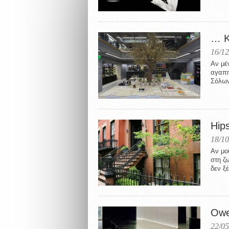
… Κ
16/12
Αν μέ
αγαπη
Σόλων
Hips
18/10
Αν μο
στη ζ
δεν ξέ
Ow
22/05