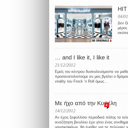
HIT
04/01
Δεν ξ
μέρος
σκόπε
… and I like it, I like it
21/12/2012
Εμείς του κέντρου δυσκολευόμαστε να μαθ
προσανατολιστούμε αν μας βγάλει ο δρόμος
virality του Frock ‘n Roll όμως...
Με ήχο από την Κυψέλη
6
14/12/2012
Αν έχεις ξεφυλλίσει περιοδικά πόλης τα τελ
αναζήτηση βινυλίου έχει γίνει ένας συνθημα
μουσικόφιλων, θα έμαθες για τις πελώριες γ