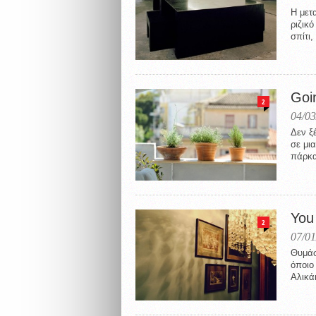
Η μετ
ριζικ
σπίτι,
Goi
2
04/03
Δεν ξέ
σε μι
πάρκα
You
2
07/01
Θυμάσ
όποιο
Αλικά