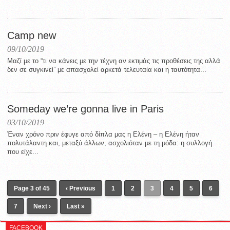
Camp new
09/10/2019
Μαζί με το “τι να κάνεις με την τέχνη αν εκτιμάς τις προθέσεις της αλλά
δεν σε συγκινεί” με απασχολεί αρκετά τελευταία και η ταυτότητα...
Someday we’re gonna live in Paris
03/10/2019
Έναν χρόνο πριν έφυγε από δίπλα μας η Ελένη – η Ελένη ήταν
πολυτάλαντη και, μεταξύ άλλων, ασχολιόταν με τη μόδα: η συλλογή
που είχε...
Page 3 of 45
‹ Previous
1
2
3
4
5
6
7
Next ›
Last »
FACEBOOK