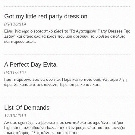
Got my little red party dress on
05/12/2019
Είναι ένα ωραίο εορταστικό κλισέ το “Τα Αγαπημένα Party Dresses Της
Σεζόν” και όπως όλα τα κλισέ που μου αρέσουν, το υιοθετώ απόλυτα
και παρουσιάζω...
A Perfect Day Evita
03/11/2019
Γεια, πάμε λίγο έξω να σου πω; Πάρε και το ποτό σου, θα πάρει λίγη
ώρα. Σε κοιτάω από απέναντι, ξέρω ότι με κοιτάς και...
List Of Demands
17/10/2019
Αν σας έχει τύχει να βρίσκεστε σε ένα πολυκατάστημα/ένα mall/μια
high street αλυσίδα/ένα bazaar ακριβών ρούχων/κάπου που ψωνίζει
πολύς κόσμος τέλος πάντων, και εκεί που...