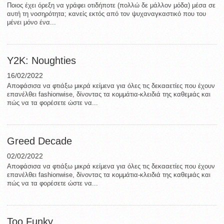
Ποιος έχει όρεξη να γράφει οτιδήποτε (πολλώ δε μάλλον μόδα) μέσα σε
αυτή τη νοσηρότητα; κανείς εκτός από τον ψυχαναγκαστικό που του
μένει μόνο ένα...
Y2K: Noughties
16/02/2022
Aποφάσισα να φτιάξω μικρά κείμενα για όλες τις δεκααετίες που έχουν
επανέλθει fashionwise, δίνοντας τα κομμάτια-κλειδιά της καθεμιάς και
πώς να τα φορέσετε ώστε να...
Greed Decade
02/02/2022
Aποφάσισα να φτιάξω μικρά κείμενα για όλες τις δεκααετίες που έχουν
επανέλθει fashionwise, δίνοντας τα κομμάτια-κλειδιά της καθεμιάς και
πώς να τα φορέσετε ώστε να...
Too Funky