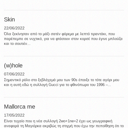
Skin
22/06/2022
Όλα ξεκίνησαν από το μάξι σατέν φόρεμα με λεπτό τιραντάκι, που
παρέπεμπε σε νυχτικό, για να φτάσουν στον κορσέ που έγινε μπλούζα
και το σουτιέν...
(w)hole
07/06/2022
Σημαντικό ρόλο στο ξεβλάχεμά μου των 90s έπαιξε το τότε αγόρι μου
και η αυτή εδώ η συλλογή Gucci για το φθινόπωρο του 1996 –...
Mallorca me
17/05/2022
Eίναι τυχαίο που η νέα συλλογή 2wo+1ne=2 έχει ως γεωγραφική
αναφορά τη Μαγιόρκα ακριβώς τη στιγμή που έχω την πεποίθηση ότι το