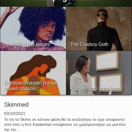
no kidding key pieces
The Cowboy Goth
Ενδοοικογενειακή βία και
νομικό πλαίσιο
Κραγιόν από παπούτσια
Skimmed
03/10/2021
Το ότι τα Skims σε κάποια φάση θα τα αναζητήσω το είχα υποψιαστεί
από όταν η Kim Kardashian αποφάσισε να χρησιμοποιήσει ως μοντέλο
της την...