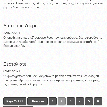
επίκαιρο Πιστεύω πως μιλάω, αν όχι για όλες μας, τουλάχιστον για ένα
μη αμελητέο ποσοστό του...
Αυτό που ζούμε
22/01/2021
Oι οροθετικές ήταν εξ’ ορισμού λούμπεν περιπτώσεις, δεν αφορούσε τα
σπίτια μας η σεξεργασία (μακριά από μας τις οικογένειες αυτά!), οπότε
όσο να πεις δεν...
Ξεστολίστε
09/01/2021
Οι φωτογραφίες του Joel Meyerowitz με την απεικόνιση ενός αδέξιου
πνεύματος Χριστουγέννων ήταν ό,τι έπρεπε και για αυτές τις γιορτές,
τις πρώτες σε ολόκληρη την...
Page 2 of 71
‹ Previous
1
2
3
4
5
6