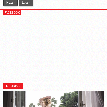
Next ›
Last »
FACEBOOK
EDITORIALS