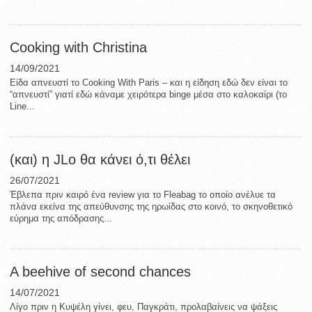
Cooking with Christina
14/09/2021
Είδα απνευστί το Cooking With Paris – και η είδηση εδώ δεν είναι το
“απνευστί” γιατί εδώ κάναμε χειρότερα binge μέσα στο καλοκαίρι (το
Line...
(και) η JLo θα κάνει ό,τι θέλει
26/07/2021
Έβλεπα πριν καιρό ένα review για το Fleabag το οποίο ανέλυε τα
πλάνα εκείνα της απεύθυνσης της ηρωίδας στο κοινό, το σκηνοθετικό
εύρημα της απόδρασης...
A beehive of second chances
14/07/2021
Λίγο πριν η Κυψέλη γίνει, φευ, Παγκράτι, προλαβαίνεις να ψάξεις