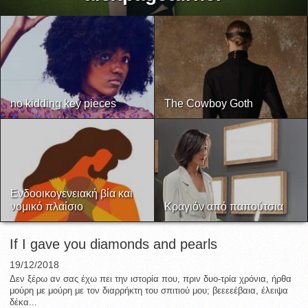
no kidding key pieces
The Cowboy Goth
Ενδοοικογενειακή βία και
νομικό πλαίσιο
Κραγιόν από παπούτσια
If I gave you diamonds and pearls
19/12/2018
Δεν ξέρω αν σας έχω πει την ιστορία που, πριν δυο-τρία χρόνια, ήρθα
μούρη με μούρη με τον διαρρήκτη του σπιτιού μου; βεεεεέβαια, έλειψα
δέκα...