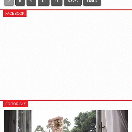
7
8
9
10
11
Next ›
Last »
FACEBOOK
EDITORIALS