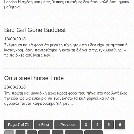
London Η σχέση μου με τις θετικές επιστήμες δεν ήταν καλή όταν ήμουν
μαθήτρια...
Bad Gal Gone Baddest
13/09/2018
Σκέφτομαι καμιά φορά ότι μεγάλη τύχη ήταν που δεν είχα φέισμπουκ ή
ίνσταγκραμ όταν παντρεύτηκα ή κατά τη διάρκεια της εγκυμοσύνης –
τις παιδικές ασθένειες των...
On a steel horse I ride
28/08/2018
Την πρώτη και μοναδική (έως τώρα) φορά που πήγα στο Λος Άντζελες
την είδα ως μια ευκαιρία να εξαντλήσω τα καλιφορνέζικα κλισέ:
αγόραζα πάντα καφέ/ρόφημα/πλήρες...
Page 7 of 71
« First
‹ Previous
3
4
5
6