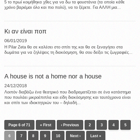
5 το πρωί κοιμήθηκα χθες για να δω τα φουστάνια (τα οποία κάθε
χρόνο βαριέμαι όλο και πιο πολύ), να το ξέρετε. Για ΑΛΛΗ μια...
Κι αν είναι ποπ
06/01/2019
Η Pilar Zeta θα σε καλέσει στο σπίτι της και θα σε ξεναγήσει στα
δωμάτια για να ζηλέψεις τη διακόσμηση, θα σου δείξει τις ζωγραφιές...
A house is not a home nor a house
24/12/2018
Λοιπόν διαβάζω ένα θεατρικό που διαδραματίζεται σε ένα κατάστημα
που πουλάει μικροέπιπλα και είδη διακόσμησης και ταυτόχρονα είναι
και σπίτι των ιδιοκτητριών του – δηλαδή...
Page 6 of 71
« First
‹ Previous
2
3
4
5
6
7
8
9
10
Next ›
Last »