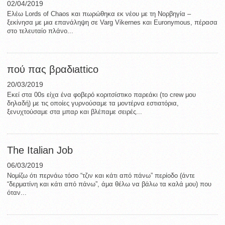
02/04/2019
Ελέω Lords of Chaos και πωρώθηκα εκ νέου με τη Νορβηγία –
ξεκίνησα με μια επανάληψη σε Varg Vikernes και Euronymous, πέρασα
στο τελευταίο πλάνο...
πού πας βραδιattico
20/03/2019
Εκεί στα 00s είχα ένα φοβερό κοριτσίστικο παρεάκι (το crew μου
δηλαδή) με τις οποίες γυρνούσαμε τα μοντέρνα εστιατόρια,
ξενυχτούσαμε στα μπαρ και βλέπαμε σειρές...
The Italian Job
06/03/2019
Νομίζω ότι περνάω τόσο “τζιν και κάτι από πάνω” περίοδο (άντε
“δερματίνη και κάτι από πάνω”, άμα θέλω να βάλω τα καλά μου) που
όταν...