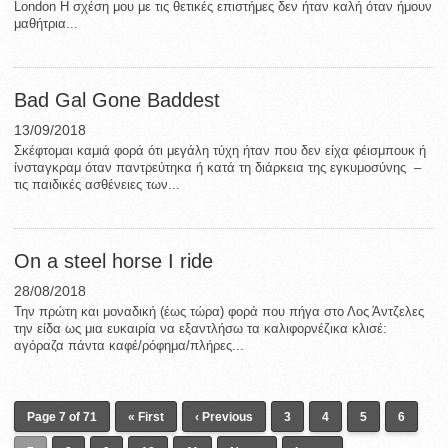
London Η σχέση μου με τις θετικές επιστήμες δεν ήταν καλή όταν ήμουν
μαθήτρια...
Bad Gal Gone Baddest
13/09/2018
Σκέφτομαι καμιά φορά ότι μεγάλη τύχη ήταν που δεν είχα φέισμπουκ ή
ίνσταγκραμ όταν παντρεύτηκα ή κατά τη διάρκεια της εγκυμοσύνης –
τις παιδικές ασθένειες των...
On a steel horse I ride
28/08/2018
Την πρώτη και μοναδική (έως τώρα) φορά που πήγα στο Λος Άντζελες
την είδα ως μια ευκαιρία να εξαντλήσω τα καλιφορνέζικα κλισέ:
αγόραζα πάντα καφέ/ρόφημα/πλήρες...
Page 7 of 71
« First
‹ Previous
3
4
5
6