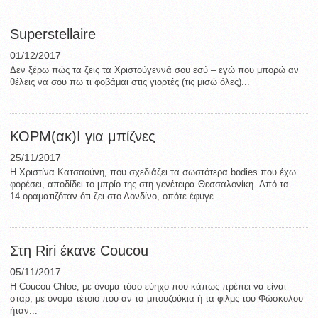
Superstellaire
01/12/2017
Δεν ξέρω πώς τα ζεις τα Χριστούγεννά σου εσύ – εγώ που μπορώ αν
θέλεις να σου πω τι φοβάμαι στις γιορτές (τις μισώ όλες)...
ΚΟΡΜ(ακ)Ι για μπίζνες
25/11/2017
Η Χριστίνα Κατσαούνη, που σχεδιάζει τα σωστότερα bodies που έχω
φορέσει, αποδίδει το μπρίο της στη γενέτειρα Θεσσαλονίκη. Από τα
14 οραματιζόταν ότι ζει στο Λονδίνο, οπότε έφυγε...
Στη Riri έκανε Coucou
05/11/2017
Η Coucou Chloe, με όνομα τόσο εύηχο που κάπως πρέπει να είναι
σταρ, με όνομα τέτοιο που αν τα μπουζούκια ή τα φιλμς του Φώσκολου
ήταν...