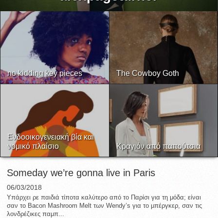
no kidding key pieces
The Cowboy Goth
Ενδοοικογενειακή βία και
νομικό πλαίσιο
Κραγιόν από παπούτσια
Someday we’re gonna live in Paris
06/03/2018
Υπάρχει ρε παιδιά τίποτα καλύτερο από το Παρίσι για τη μόδα; είναι
σαν το Bacon Mashroom Melt των Wendy’s για το μπέργκερ, σαν τις
λονδρέζικες παμπ...