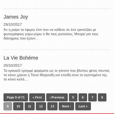
James Joy
29/10/2017
Αν η μοίρα τα έφερνε έτσι που να κάθεσε σε ένα τραπεζάκι με
φωτογράφους γύρω-γύρω τι θα τους ρωτούσες; Μπορεί για τους
διάσημους που έχουν...
La Vie Bohème
20/10/2017
Τα κρουαζέ εμπριμέ φορέματα ως το γόνατο που βλέπεις φέτος παντού,
τα κάνει χρόνια η Τόνια Μητρούδη και επειδή είναι τα αγαπημένα της,
τα κάνει καλά,...
Page 9 of 71
« First
‹ Previous
5
6
7
8
9
10
11
12
13
Next ›
Last »